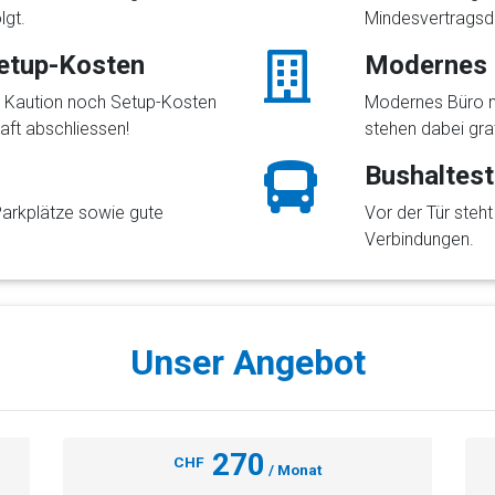
lgt.
Mindesvertragsd
etup-Kosten
Modernes B
e Kaution noch Setup-Kosten
Modernes Büro mi
aft abschliessen!
stehen dabei gra
Bushaltest
Parkplätze sowie gute
Vor der Tür steh
Verbindungen.
Unser Angebot
270
CHF
/ Monat