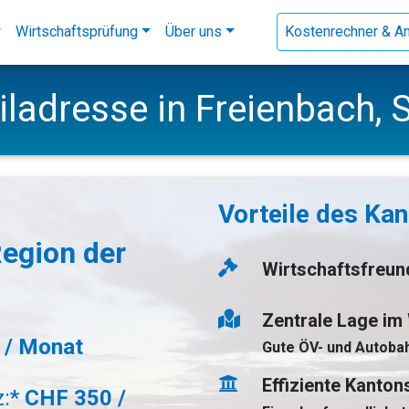
Wirtschaftsprüfung
Über uns
Kostenrechner & A
ladresse in Freienbach,
Vorteile des Ka
Region der
Wirtschaftsfreun
Zentrale Lage im
 / Monat
Gute ÖV- und Autoba
Effiziente Kanto
z:*
CHF 350 /