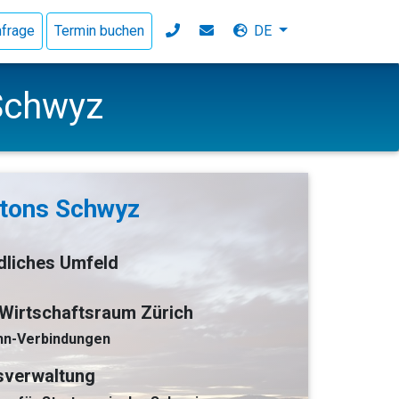
nfrage
Termin buchen
DE
 Schwyz
ntons Schwyz
dliches Umfeld
 Wirtschaftsraum Zürich
hn-Verbindungen
nsverwaltung