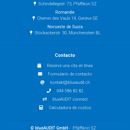
Schindellegistr. 73, Pfäffikon SZ
Romandie
Chemin des Vaulx 14, Genève GE
Noroeste de Suiza
Stöckackerstr. 30, Münchenstein BL
Contacto
Reserve una cita en línea
Formulario de contacto
kontakt@blueaudit.ch
044 586 82 82
blueAUDIT connect
Calculadora de costos
© blueAUDIT GmbH
- Pfäffikon SZ