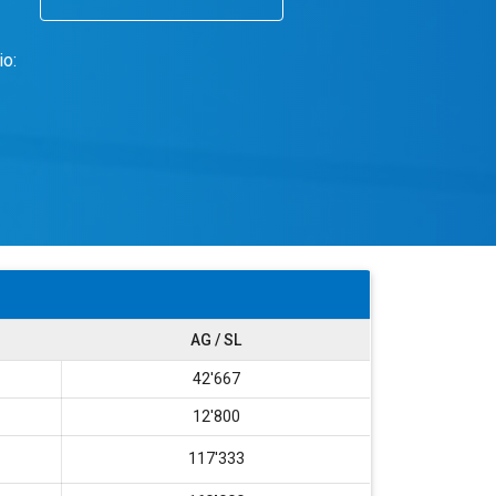
o:
AG / SL
42'667
12'800
117'333