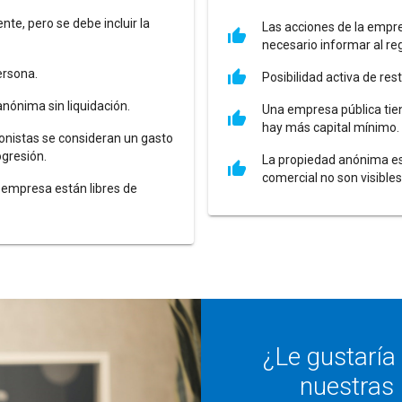
te, pero se debe incluir la
Las acciones de la empre
necesario informar al reg
ersona.
Posibilidad activa de res
nónima sin liquidación.
Una empresa pública tien
hay más capital mínimo.
cionistas se consideran un gasto
ogresión.
La propiedad anónima es 
comercial no son visibles
a empresa están libres de
¿Le gustaría
nuestras 