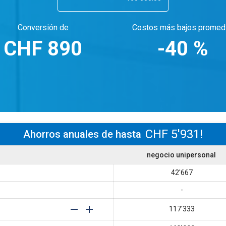
Conversión de
Costos más bajos promedi
CHF
890
-40
%
CHF 5'931
!
Ahorros anuales de hasta
negocio unipersonal
42'667
-
117'333