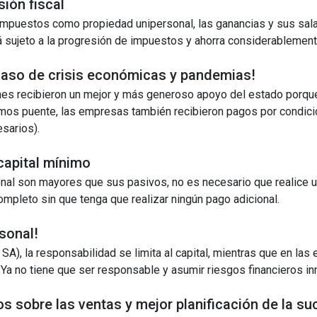
ión fiscal
impuestos como propiedad unipersonal, las ganancias y sus sala
tá sujeto a la progresión de impuestos y ahorra considerableme
caso de crisis económicas y pandemias!
ones recibieron un mejor y más generoso apoyo del estado porqu
os puente, las empresas también recibieron pagos por condicion
esarios).
capital mínimo
nal son mayores que sus pasivos, no es necesario que realice una
pleto sin que tenga que realizar ningún pago adicional.
sonal!
 SA), la responsabilidad se limita al capital, mientras que en l
. Ya no tiene que ser responsable y asumir riesgos financieros i
os sobre las ventas y mejor planificación de la su