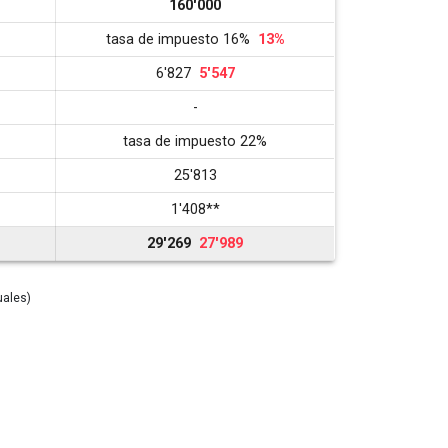
160'000
tasa de impuesto 16%
13%
6'827
5'547
-
tasa de impuesto 22%
25'813
1'408
**
29'269
27'989
uales)