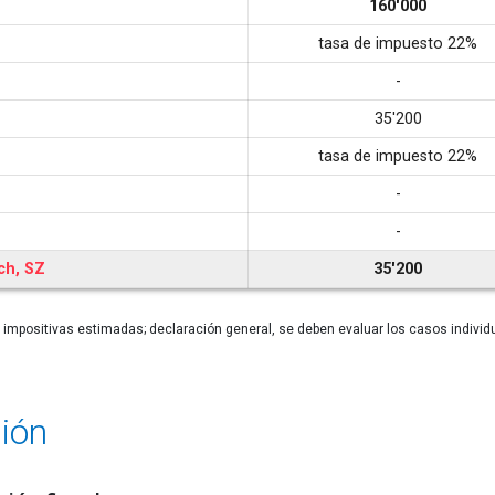
160'000
tasa de impuesto 22%
-
35'200
tasa de impuesto 22%
-
-
ch, SZ
35'200
 impositivas estimadas; declaración general, se deben evaluar los casos individ
ión