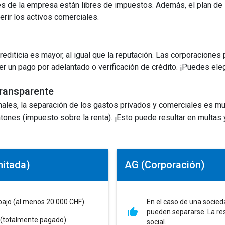
es de la empresa están libres de impuestos. Además, el plan de
rir los activos comerciales.
crediticia es mayor, al igual que la reputación. Las corporacion
r un pago por adelantado o verificación de crédito. ¡Puedes eleg
transparente
ales, la separación de los gastos privados y comerciales es mu
ntones (impuesto sobre la renta). ¡Esto puede resultar en multas 
mitada)
AG (Corporación)
 bajo (al menos 20.000 CHF).
En el caso de una socied
pueden separarse. La resp
al (totalmente pagado).
social.